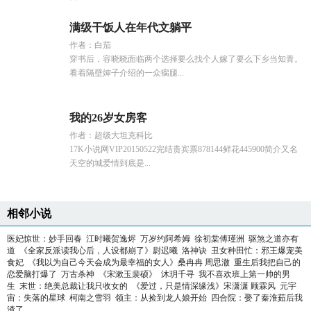
满级干饭人在年代文躺平
作者：白茄
穿书后，容晓晓面临两个选择要么找个人嫁了要么下乡当知青。
看着隔壁婶子介绍的一众瘸腿...
我的26岁女房客
作者：超级大坦克科比
17K小说网VIP20150522完结贵宾票878144鲜花445900简介又名
天空的城爱情到底是...
相邻小说
医妃惊世：妙手回春
江时曦贺逸烬
万岁约阿希姆
徐初棠傅瑾洲
驱煞之道亦有
道
《全家反派读我心后，人设都崩了》尉迟曦
洛神诀
丑女种田忙：邪王爆宠美
食妃
《我以为自己今天会成为最幸福的女人》桑冉冉 周思澈
重生后我把自己的
恋爱脑打爆了
万古杀神
《宋漱玉裴硕》
沐玥千寻
我不喜欢班上第一帅的男
生
末世：绝美总裁让我只收女的
《爱过，只是情深缘浅》宋潇潇 顾霖风
元宇
宙：失落的星球
柯南之雪羽
领主：从捡到龙人娘开始
四合院：娶了秦淮茹后我
渣了