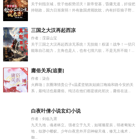
关于剑指京城，世子他权势滔天！新帝登基，昏庸无道，奸佞把
持朝政，国力日渐衰弱！外有敌国虎视眈眈，内有奸臣狼子野...
三国之大汉再起西凉
作者：霂霖山宝
关于三国之大汉再起西凉无系统！无技能！权谋！战争！一切只
能靠自己能力，主角也是人，也有七情六欲，不是无所不能！...
庸俗关系[追妻]
作者：柒合
火葬场｜京圈薄情贵公子x温柔坚韧灰姑娘江晚瑜和路今安的关
系，最纯洁也最庸俗。纯洁在他们都是彼此初次，庸俗在这...
白夜叶倩小说玄幻小说
作者：剑临九霄
九天九地，魂者林立。强者立于九天，如璀璨星辰，弱者匍匐大
地，似渺小蝼蚁。少年白夜意外开启神秘天魂，修无上魂术，
御...